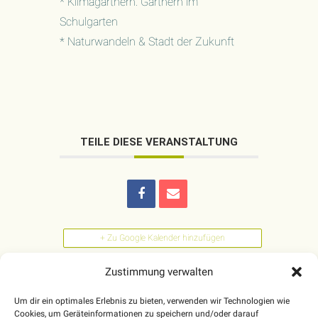
* Klimagärtnern: Gärtnern im
Schulgarten
* Naturwandeln & Stadt der Zukunft
TEILE DIESE VERANSTALTUNG
+ Zu Google Kalender hinzufügen
Zustimmung verwalten
+ iCal / Outlook export
Um dir ein optimales Erlebnis zu bieten, verwenden wir Technologien wie
Cookies, um Geräteinformationen zu speichern und/oder darauf