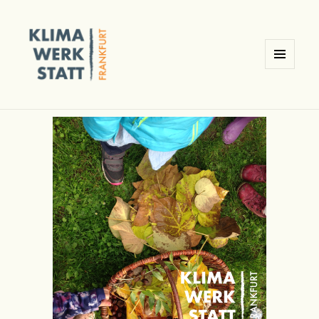
MENÜ
UND
Klimawerkstatt Ginnheim /
WIDGETS
Frankfurt am Main