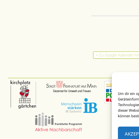
+ Zu Google Kalender hi
Um dir ein o
Geräteinfor
Technologien
dieser Websi
können best
AKZEP