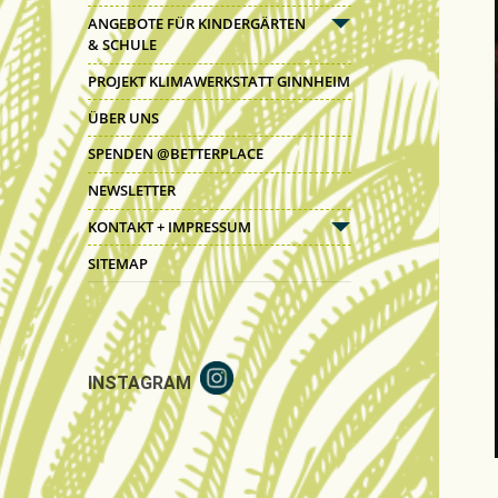
anzeigen
ANGEBOTE FÜR KINDERGÄRTEN
untermenü
& SCHULE
anzeigen
PROJEKT KLIMAWERKSTATT GINNHEIM
ÜBER UNS
SPENDEN @BETTERPLACE
NEWSLETTER
KONTAKT + IMPRESSUM
untermenü
anzeigen
SITEMAP
INSTAGRAM