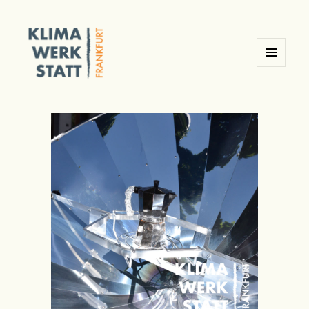
MENÜ
UND
Klimawerkstatt Ginnheim /
WIDGETS
Frankfurt am Main