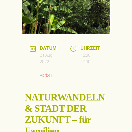
DATUM
UHRZEIT
21 Aug.
16:00 -
2022
17:00
Vorbei!
NATURWANDELN
& STADT DER
ZUKUNFT – für
Familien