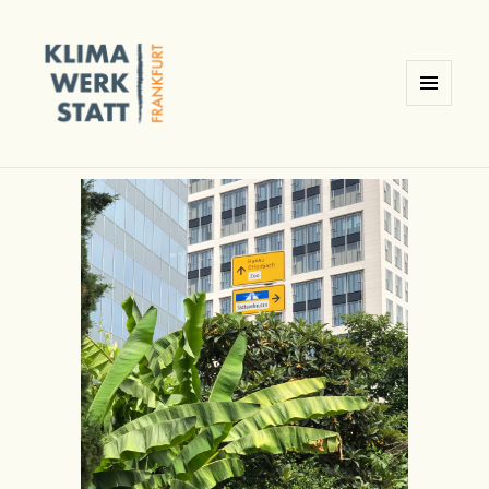
MENÜ
UND
Klimawerkstatt Ginnheim /
WIDGETS
Frankfurt am Main