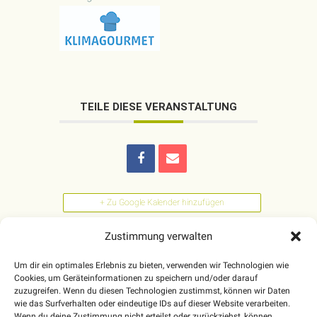
TEILE DIESE VERANSTALTUNG
+ Zu Google Kalender hinzufügen
Zustimmung verwalten
+ iCal / Outlook export
Um dir ein optimales Erlebnis zu bieten, verwenden wir Technologien wie
Cookies, um Geräteinformationen zu speichern und/oder darauf
zuzugreifen. Wenn du diesen Technologien zustimmst, können wir Daten
wie das Surfverhalten oder eindeutige IDs auf dieser Website verarbeiten.
Wenn du deine Zustimmung nicht erteilst oder zurückziehst, können