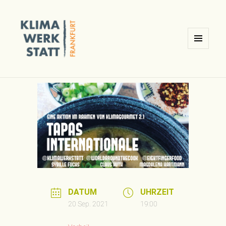
MENÜ
UND
Klimawerkstatt Ginnheim /
WIDGETS
Frankfurt am Main
DATUM
UHRZEIT
20 Sep. 2021
19:00